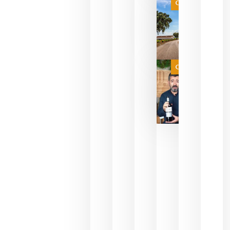
SENSORIA
Categoría
QUE
FUSIONA
VINO Y AL
PERFUMERÍ
agosto 10,
2026
Categoría
Las 7
bodegas
que ya
pueden
descorcha
sus vinos
para
celebrar
que su
selección
es
campeona
del mundo
sin
necesidad
de espera
a que se
juegue la
final
julio 16,