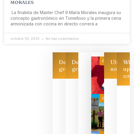
MORALES
La finalista de Master Chef 9 María Morales inaugura su
concepto gastronómico en Tomelloso y la primera cena
armonizada con cocina en directo correrá a
octubre 30, 2025
No hay comentarios
Categoría
Descarga
Descarga
Ultimas
Win
gratis
gratis
noticias
up
con
CATA
CRUZADA
VINOS Y
Categoría
PERFUMES
WINE UP
CONSULTI
ESTRENA 
NUEVO
FORMATO 
EXPERIENC