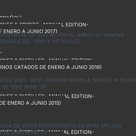
ESPAÑOL)
INES & SPIRITS -ANNUAL EDITION-
E ENERO A JUNIO 2017)
ÍA WINE UP 2021 ed. ANUAL (edición en español)
ORIALES DEL VINO Y ARTÍCULOS
AL
Home
Bonicaire
INES & DISTILLED -ANNUAL EDITION-
(VINOS CATADOS DE ENERO A JUNIO 2016)
UIDE 2021 - BEST SPANISH WINES & SPIRITS IN BLIN
 DE VINO WINE UP
INES & DISTILLED -ANNUAL EDITION-
 DE ENERO A JUNIO 2015)
GUÍA DE VINOS MONOVARIETALES WINE UP! 2021
INES & DISTILLED -ANNUAL EDITION-
A DE VINO WINE UP