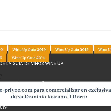
20
Wine Up Guía 2019
Wine Up Guía 2018
Wine U
5
Wine Up Guía 2014
E LA GUÍA DE VINOS WINE UP
r
L (EDICIÓN EN ESPAÑOL)
-privee.com para comercializar en exclusiva
de su Dominio toscano Il Borro
019