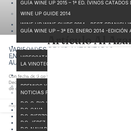
GUÍA WINE UP 2015 – 1ª ED. (VINOS CATADOS
WINE UP GUIDE 2014
WINE UP WINE GUIDE 2014 – BEST SPANISH 
GUÍA WINE UP – 3ª ED. ENERO 2014 -EDICIÓN
Artículo Al Aza
VIDEOS
VARIEDADES DE VID AUTORIZADAS
EN ESPAÑA POR COMUNIDADES
VIDEOCATAS WINE UP
AUTÓNOMAS
LA VINOTECA – TV
VINOTICIAS
Con fecha de 9 de febrero de 2022 se publicaba el Real
Decreto 111/2022 por el que se modifica el R.D. 1338/2018
PREMIOS Y MENCIONES
de octubre del
NOTICIAS POR ORIGEN
D.O. C. RIOJA
mayo 21, 2022
No hay comentarios
D.O. CAVA
D.O. BIERZO
D.O. JEREZ – SHERRY – XERES
D.O. NAVARRA