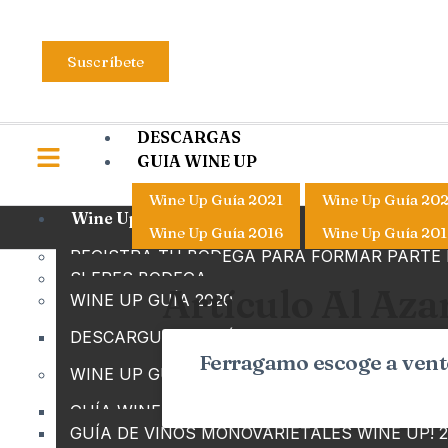
Suscríbete
DESCARGAS
GUIA WINE UP
Wine Up Guía 2021
Wine Up Guía 20
Wine Up Guide
Wine Up Guía 2016
Wine Up Guía 201
REGISTRA TU BODEGA PARA FORMAR PARTE D
SI ERES BODEGA
Artículo Al Aza
WINE UP GUÍA 2020
DESCARGUE LA GUÍA WINE UP 2020 ED. ANUA
Ferragamo escoge a vente
WINE UP GUÍA 2019
GUÍA WINE UP 2019 ED. ANUAL
GUÍA DE VINOS MONOVARIETALES WINE UP! 2