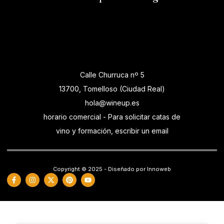
Calle Churruca nº 5
13700, Tomelloso (Ciudad Real)
hola@wineup.es
horario comercial - Para solicitar catas de
vino y formación, escribir un email
Copyright © 2025 - Diseñado por Innoweb