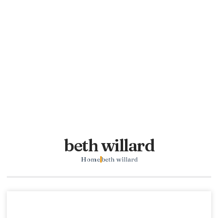
beth willard
Home
beth willard