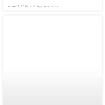
enero 19, 2026
No hay comentarios