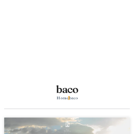
baco
Home
baco