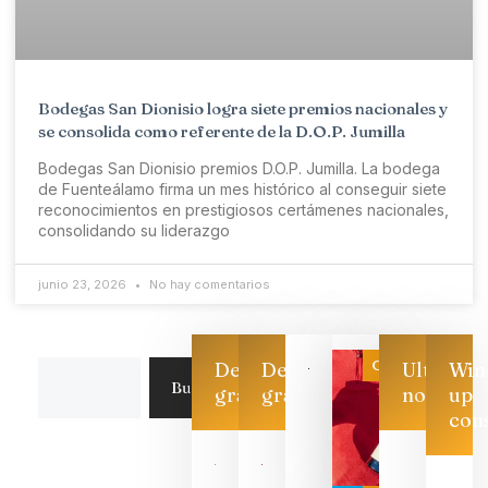
Bodegas San Dionisio logra siete premios nacionales y
se consolida como referente de la D.O.P. Jumilla
Bodegas San Dionisio premios D.O.P. Jumilla. La bodega
de Fuenteálamo firma un mes histórico al conseguir siete
reconocimientos en prestigiosos certámenes nacionales,
consolidando su liderazgo
junio 23, 2026
No hay comentarios
Categoría
Descarga
Descarga
Ultimas
Win
Buscar
gratis
gratis
noticias
up
con
Las 7
bodegas