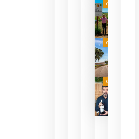
que ya
Categoría
pueden
descorcha
sus vinos
para
celebrar
que su
selección
es
Categoría
campeona
del mundo
sin
necesidad
de espera
a que se
juegue la
Categoría
final
julio 16,
2026
La FEV
critica la
reducción
de las
ayudas a
la
promoción