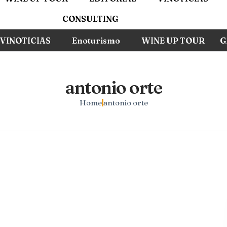
CONSULTING
VINOTICIAS
Enoturismo
WINE UP TOUR
G
antonio orte
Home
antonio orte