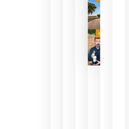
campeona
del mundo
sin
necesidad
de espera
a que se
juegue la
Categoría
final
julio 16,
2026
La FEV
critica la
reducción
de las
ayudas a
la
promoción
del vino y
alerta del
impacto
para las
bodegas
españolas
julio 13,
2026