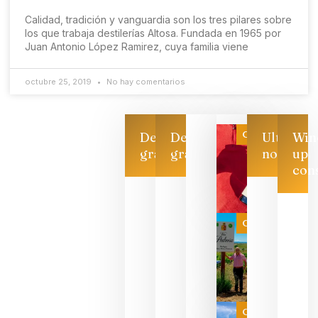
Calidad, tradición y vanguardia son los tres pilares sobre
los que trabaja destilerías Altosa. Fundada en 1965 por
Juan Antonio López Ramirez, cuya familia viene
octubre 25, 2019
No hay comentarios
Categoría
Descarga
Descarga
Ultimas
Win
gratis
gratis
noticias
up
con
Las 7
bodegas
que ya
Categoría
pueden
descorcha
sus vinos
para
celebrar
que su
selección
es
Categoría