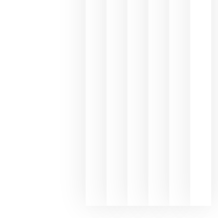
Capellane
une Ribera
del Duero
y
Valdeorras
en una
exposició
fotográfic
dedicada
al godello
junio 24,
2026
La apuest
de
Bodegas
Hispano
Suizas por
el magnu
que desafí
al
Champagn
junio 24,
2026