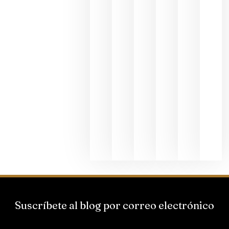
fotográfic
dedicada
al godello
junio 24,
2026
La apuest
de
Bodegas
Hispano
Suizas por
el magnu
que desafí
al
Champagn
junio 24,
2026
Suscríbete al blog por correo electrónico