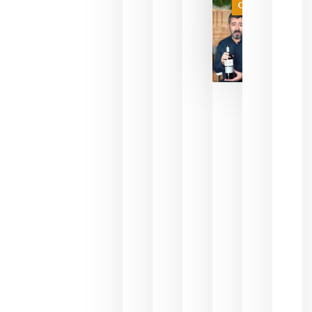
Categoría
final
julio 16,
2026
La FEV
critica la
reducción
de las
ayudas a
la
promoción
del vino y
alerta del
impacto
para las
bodegas
españolas
julio 13,
2026
HIP 2027
reunirá en
Madrid al
sector
Horeca
para defini
las