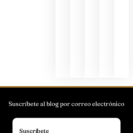
junio 24,
2026
La apuesta
de
Bodegas
Hispano
Suizas por
el magnum
que desafía
al
Champagne
junio 24,
2026
Suscríbete al blog por correo electrónico
Suscríbete