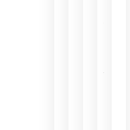
del futuro
julio 9,
2026
El 75,3% del
consumo
de bebidas
espirituosas
en España
se realiza
en la
hostelería
julio 8, 2026
Pago de
los
Capellanes
une Ribera
del Duero
y
Valdeorras
en una
exposición
fotográfica
dedicada
al godello