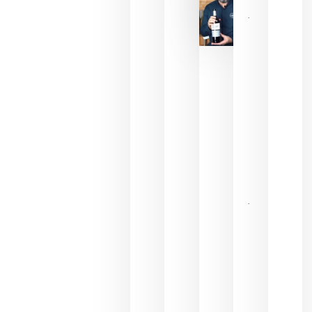
La FEV
critica la
reducción
de las
ayudas a
la
promoción
del vino y
alerta del
impacto
para las
bodegas
españolas
julio 13,
2026
HIP 2027
reunirá en
Madrid al
sector
Horeca
para definir
las
prioridades
de la
hostelería