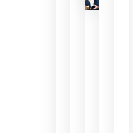
critica la
reducción
de las
ayudas a
la
promoción
del vino y
alerta del
impacto
para las
bodegas
españolas
julio 13,
2026
HIP 2027
reunirá en
Madrid al
sector
Horeca
para definir
las
prioridades
de la
hostelería
del futuro
julio 9,