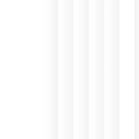
2026
El 75,3% del
consumo
de bebidas
espirituosas
en España
se realiza
en la
hostelería
julio 8, 2026
Pago de
los
Capellanes
une Ribera
del Duero
y
Valdeorras
en una
exposición
fotográfica
dedicada
al godello
junio 24,
2026