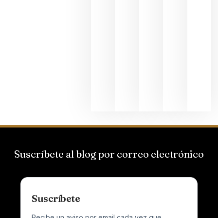
La apuesta
de
Bodegas
Hispano
Suizas por
el magnum
que desafía
al
Champagne
junio 24,
2026
Suscríbete al blog por correo electrónico
Suscríbete
Recibe un aviso por email cada vez que