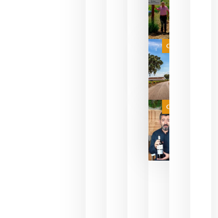
sus vinos
para
celebrar
que su
selección
es
Categoría
campeona
del mundo
sin
necesidad
de espera
a que se
juegue la
Categoría
final
julio 16,
2026
La FEV
critica la
reducción
de las
ayudas a
la
promoción
del vino y
alerta del
impacto