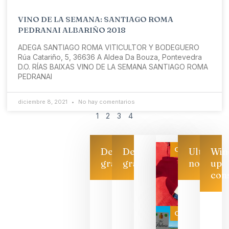
VINO DE LA SEMANA: SANTIAGO ROMA
PEDRANAI ALBARIÑO 2018
ADEGA SANTIAGO ROMA VITICULTOR Y BODEGUERO
Rúa Catariño, 5, 36636 A Aldea Da Bouza, Pontevedra
D.O. RÍAS BAIXAS VINO DE LA SEMANA SANTIAGO ROMA
PEDRANAI
diciembre 8, 2021
No hay comentarios
1
2
3
4
Categoría
Descarga
Descarga
Ultimas
Win
gratis
gratis
noticias
up
con
Las 7
bodegas
que ya
Categoría
pueden
descorcha