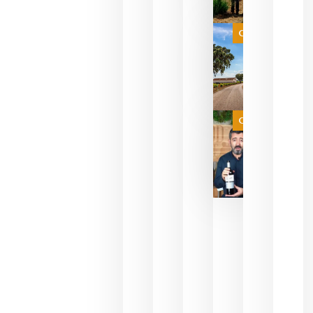
que su
selección
es
Categoría
campeona
del mundo
sin
necesidad
de espera
a que se
juegue la
Categoría
final
julio 16,
2026
La FEV
critica la
reducción
de las
ayudas a
la
promoción
del vino y
alerta del
impacto
para las
bodegas
españolas