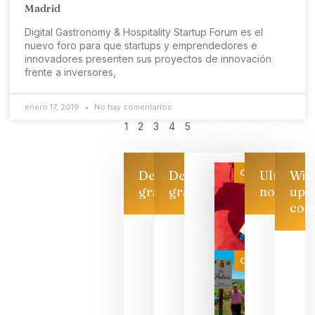
Madrid
Digital Gastronomy & Hospitality Startup Forum es el
nuevo foro para que startups y emprendedores e
innovadores presenten sus proyectos de innovación
frente a inversores,
enero 17, 2019
No hay comentarios
1
2
3
4
5
Categoría
Descarga
Descarga
Ultimas
Win
gratis
gratis
noticias
up
con
Las 7
bodegas
que ya
Categoría
pueden
descorcha
sus vinos
para
celebrar