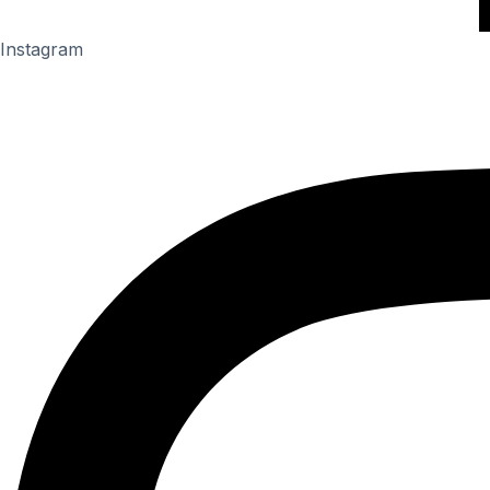
Instagram