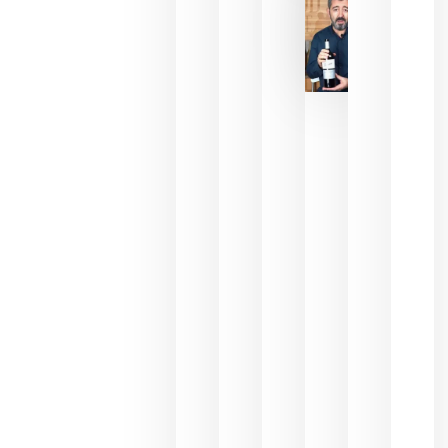
bodegas
que ya
pueden
descorcha
sus vinos
para
celebrar
que su
selección
es
campeona
del mundo
sin
necesidad
de espera
a que se
juegue la
final
julio 16,
2026
La FEV
critica la
reducción
de las
ayudas a
la