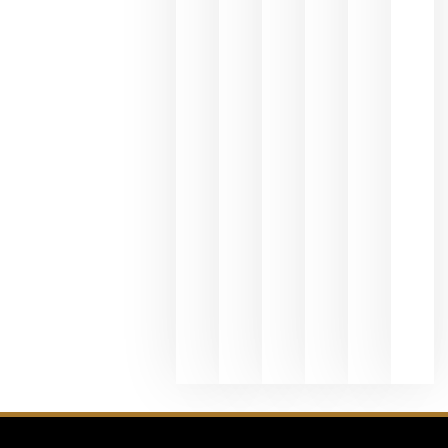
espirituos
en España
se realiza
en la
hostelería
julio 8, 20
Pago de
los
Capellane
une Ribera
del Duero
y
Valdeorras
en una
exposició
fotográfic
dedicada
al godello
junio 24,
2026