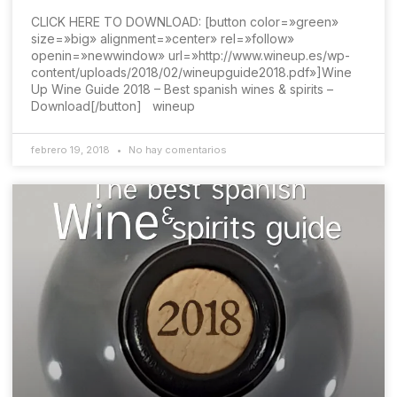
CLICK HERE TO DOWNLOAD: [button color=»green»
size=»big» alignment=»center» rel=»follow»
openin=»newwindow» url=»http://www.wineup.es/wp-
content/uploads/2018/02/wineupguide2018.pdf»]Wine
Up Wine Guide 2018 – Best spanish wines & spirits –
Download[/button] wineup
febrero 19, 2018
No hay comentarios