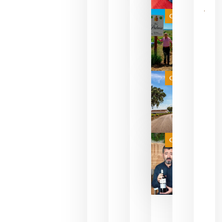
bodegas
que ya
Categoría
pueden
descorcha
sus vinos
para
celebrar
que su
selección
es
Categoría
campeona
del mundo
sin
necesidad
de espera
a que se
juegue la
Categoría
final
julio 16,
2026
La FEV
critica la
reducción
de las
ayudas a
la