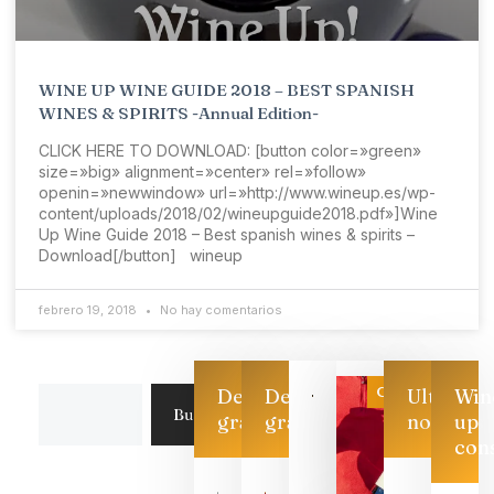
WINE UP WINE GUIDE 2018 – BEST SPANISH
WINES & SPIRITS -Annual Edition-
CLICK HERE TO DOWNLOAD: [button color=»green»
size=»big» alignment=»center» rel=»follow»
openin=»newwindow» url=»http://www.wineup.es/wp-
content/uploads/2018/02/wineupguide2018.pdf»]Wine
Up Wine Guide 2018 – Best spanish wines & spirits –
Download[/button] wineup
febrero 19, 2018
No hay comentarios
Categoría
Descarga
Descarga
Ultimas
Win
Buscar
gratis
gratis
noticias
up
con
Las 7