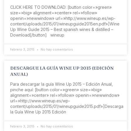
CLICK HERE TO DOWNLOAD: [button color=»green»
size=»big» alignment=»center» rel=»follow»
openin=»newwindow» url=»http://www.wineup.es/wp-
content/uploads/2015/01/wineupguide2015en.pdf»]Wine
Up Wine Guide 2015 – Best spanish wines & distilled –
Download[/button] wineup
febrero 3, 2015
No hay comentarios
DESCARGUE LA GUÍA WINE UP 2015 (EDICIÓN
ANUAL)
Para descargar la guía Wine Up 2015 – Edición Anual,
pinche aquí: [button color=»green» size=»big»
alignment=»center» rel=»follow» openin=»newwindow»
url=»http://www.wineup.es/wp-
content/uploads/2015/01/wineupguide2015.pdf»]Descarga
la Guía Wine Up 2015 Edición
febrero 3, 2015
No hay comentarios