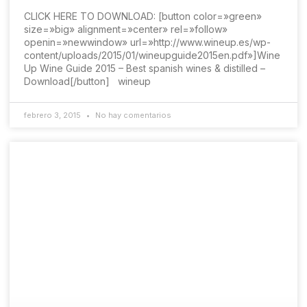
CLICK HERE TO DOWNLOAD: [button color=»green»
size=»big» alignment=»center» rel=»follow»
openin=»newwindow» url=»http://www.wineup.es/wp-
content/uploads/2015/01/wineupguide2015en.pdf»]Wine
Up Wine Guide 2015 – Best spanish wines & distilled –
Download[/button] wineup
febrero 3, 2015
No hay comentarios