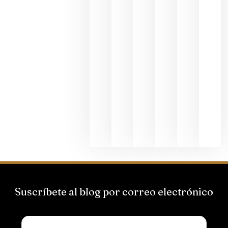
al godello
junio 24,
2026
La apuest
de
Bodegas
Hispano
Suizas por
el magnu
que desafí
al
Champagn
junio 24,
2026
Suscríbete al blog por correo electrónico