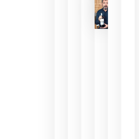
julio 16,
2026
La FEV
critica la
reducción
de las
ayudas a
la
promoción
del vino y
alerta del
impacto
para las
bodegas
españolas
julio 13,
2026
HIP 2027
reunirá en
Madrid al
sector
Horeca
para defini
las
prioridade