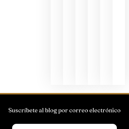
dedicada
al godello
junio 24,
2026
La apuest
de
Bodegas
Hispano
Suizas por
el magnu
que desafí
al
Champagn
junio 24,
2026
Suscríbete al blog por correo electrónico