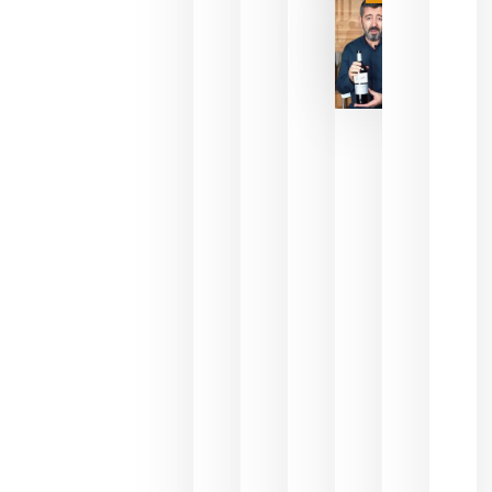
julio 16,
2026
La FEV
critica la
reducción
de las
ayudas a
la
promoción
del vino y
alerta del
impacto
para las
bodegas
españolas
julio 13,
2026
HIP 2027
reunirá en
Madrid al
sector
Horeca
para defini
las
prioridade