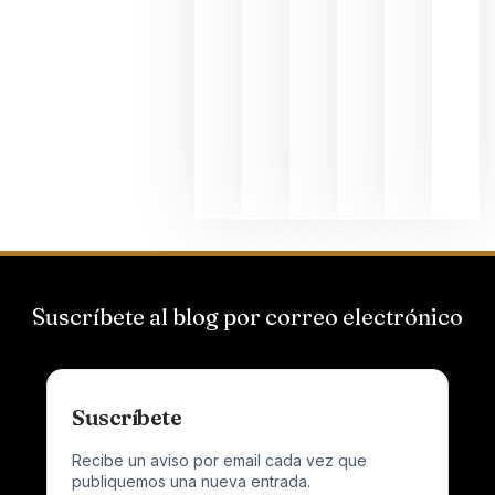
de
Bodegas
Hispano
Suizas por
el magnu
que desafí
al
Champagn
junio 24,
2026
Suscríbete al blog por correo electrónico
Suscríbete
Recibe un aviso por email cada vez que
publiquemos una nueva entrada.