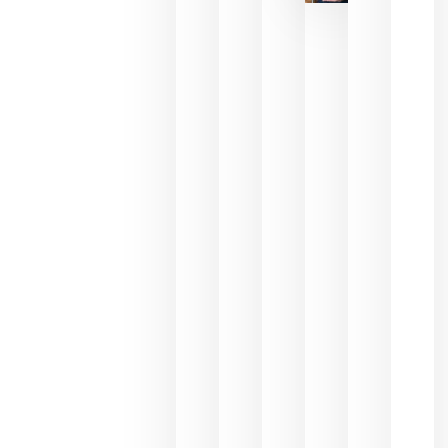
reducción
de las
ayudas a
la
promoción
del vino y
alerta del
impacto
para las
bodegas
españolas
julio 13,
2026
HIP 2027
reunirá en
Madrid al
sector
Horeca
para defini
las
prioridade
de la
hostelería
del futuro
julio 9,
2026