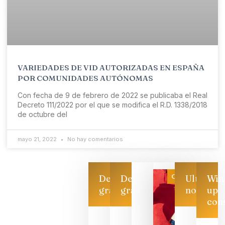
VARIEDADES DE VID AUTORIZADAS EN ESPAÑA
POR COMUNIDADES AUTÓNOMAS
Con fecha de 9 de febrero de 2022 se publicaba el Real
Decreto 111/2022 por el que se modifica el R.D. 1338/2018
de octubre del
mayo 21, 2022
No hay comentarios
Categoría
Descarga
Descarga
Ultimas
Win
gratis
gratis
noticias
up
con
Las 7