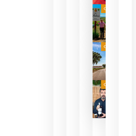
bodegas
que ya
Categoría
pueden
descorcha
sus vinos
para
celebrar
que su
selección
es
Categoría
campeona
del mundo
sin
necesidad
de espera
a que se
juegue la
Categoría
final
julio 16,
2026
La FEV
critica la
reducción
de las
ayudas a
la