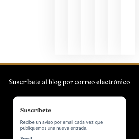
Bodegas
Hispano
Suizas por
el magnu
que desafí
al
Champagn
junio 24,
2026
Suscríbete al blog por correo electrónico
Suscríbete
Recibe un aviso por email cada vez que
publiquemos una nueva entrada.
Email