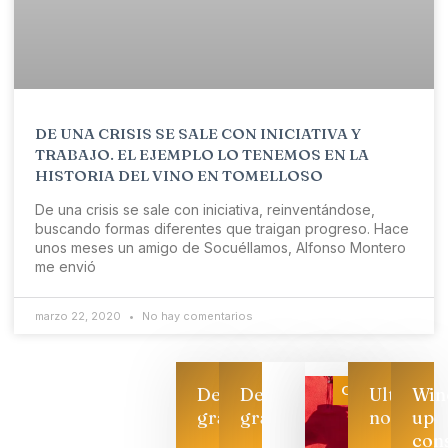
DE UNA CRISIS SE SALE CON INICIATIVA Y
TRABAJO. EL EJEMPLO LO TENEMOS EN LA
HISTORIA DEL VINO EN TOMELLOSO
De una crisis se sale con iniciativa, reinventándose,
buscando formas diferentes que traigan progreso. Hace
unos meses un amigo de Socuéllamos, Alfonso Montero
me envió
marzo 22, 2020
No hay comentarios
Categoría
Descarga
Descarga
Ultimas
Win
gratis
gratis
noticias
up
con