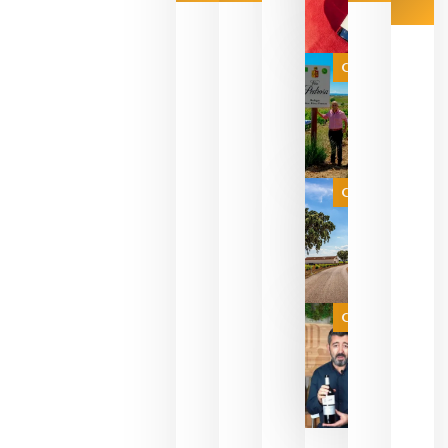
Las 7
bodegas
que ya
Categoría
pueden
descorcha
sus vinos
para
celebrar
que su
selección
es
Categoría
campeona
del mundo
sin
necesidad
de espera
a que se
juegue la
Categoría
final
julio 16,
2026
La FEV
critica la
reducción
de las