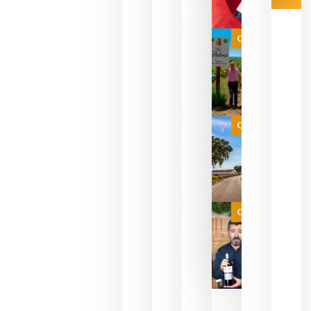
Las 7
bodegas
que ya
Categoría
pueden
descorcha
sus vinos
para
celebrar
que su
selección
es
Categoría
campeona
del mundo
sin
necesidad
de espera
a que se
juegue la
Categoría
final
julio 16,
2026
La FEV
critica la
reducción
de las
ayudas a