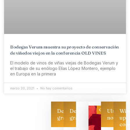
Bodegas Verum muestra su proyecto de conservación
de viñedos viejos en la conferencia OLD VINES
El modelo de vinos de viñas viejas de Bodegas Verum y
el trabajo de su enólogo Elías López Montero, ejemplo
en Europa en la primera
marzo 20, 2021
No hay comentarios
Categoría
Descarga
Descarga
Ultimas
Win
gratis
gratis
noticias
up
con