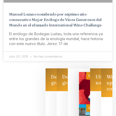
Manuel Lozano nombrado por séptimo año
consecutivo Mejor Enólogo de Vinos Generosos del
Mundo en el afamado International Wine Challenge
El enólogo de Bodegas Lustau, toda una referencia ya
entre los grandes de la enología mundial, hace historia
con este nuevo título. Jerez. 17 de
julio 20, 2015
No hay comentarios
Categoría
Descarga
Descarga
Ultimas
Win
gratis
gratis
noticias
up
con
Las 7
bodegas
que ya
Categoría
pueden
descorcha