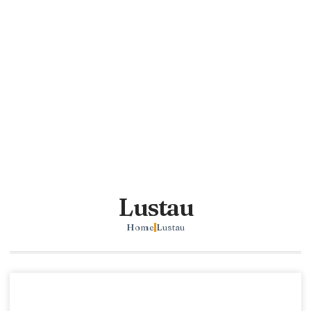
Lustau
Home
Lustau