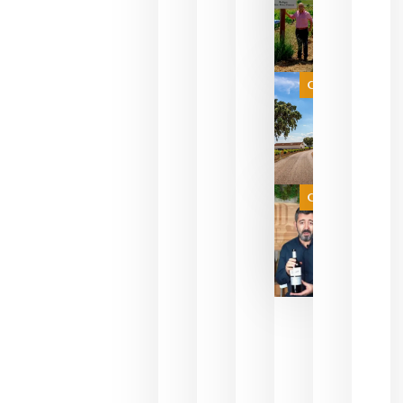
sus vinos
para
celebrar
que su
selección
es
Categoría
campeona
del mundo
sin
necesidad
de espera
a que se
juegue la
Categoría
final
julio 16,
2026
La FEV
critica la
reducción
de las
ayudas a
la
promoción
del vino y
alerta del
impacto