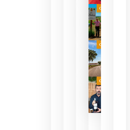
bodegas
que ya
Categoría
pueden
descorcha
sus vinos
para
celebrar
que su
selección
es
Categoría
campeona
del mundo
sin
necesidad
de espera
a que se
juegue la
Categoría
final
julio 16,
2026
La FEV
critica la
reducción
de las
ayudas a
la