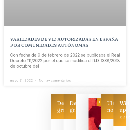
VARIEDADES DE VID AUTORIZADAS EN ESPAÑA
POR COMUNIDADES AUTÓNOMAS
Con fecha de 9 de febrero de 2022 se publicaba el Real
Decreto 111/2022 por el que se modifica el R.D. 1338/2018
de octubre del
mayo 21, 2022
No hay comentarios
Categoría
Descarga
Descarga
Ultimas
Win
gratis
gratis
noticias
up
con
Las 7