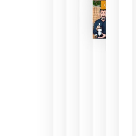
juegue la
Categoría
final
julio 16,
2026
La FEV
critica la
reducción
de las
ayudas a
la
promoción
del vino y
alerta del
impacto
para las
bodegas
españolas
julio 13,
2026
HIP 2027
reunirá en
Madrid al
sector
Horeca
para defini