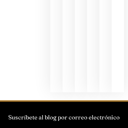
fotográfic
dedicada
al godello
junio 24,
2026
La apuest
de
Bodegas
Hispano
Suizas por
el magnu
que desafí
al
Champagn
junio 24,
2026
Suscríbete al blog por correo electrónico