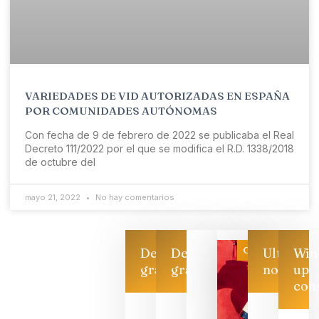
VARIEDADES DE VID AUTORIZADAS EN ESPAÑA
POR COMUNIDADES AUTÓNOMAS
Con fecha de 9 de febrero de 2022 se publicaba el Real
Decreto 111/2022 por el que se modifica el R.D. 1338/2018
de octubre del
mayo 21, 2022
No hay comentarios
Categoría
Descarga
Descarga
Ultimas
Win
gratis
gratis
noticias
up
con
Las 7