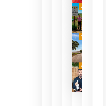
bodegas
que ya
Categoría
pueden
descorcha
sus vinos
para
celebrar
que su
selección
es
Categoría
campeona
del mundo
sin
necesidad
de espera
a que se
juegue la
Categoría
final
julio 16,
2026
La FEV
critica la
reducción
de las
ayudas a
la