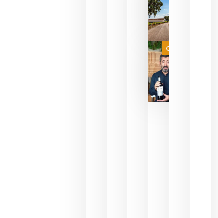
del mundo
sin
necesidad
de espera
a que se
juegue la
Categoría
final
julio 16,
2026
La FEV
critica la
reducción
de las
ayudas a
la
promoción
del vino y
alerta del
impacto
para las
bodegas
españolas
julio 13,
2026
HIP 2027