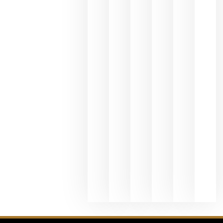
une Ribera
del Duero
y
Valdeorras
en una
exposició
fotográfic
dedicada
al godello
junio 24,
2026
La apuest
de
Bodegas
Hispano
Suizas por
el magnu
que desafí
al
Champagn
junio 24,
2026