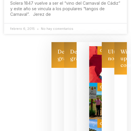
Solera 1847 vuelve a ser el “vino del Carnaval de Cádiz”
y este año se vincula a los populares “tangos de
Carnaval”. Jerez de
febrero 6, 2015
No hay comentarios
Categoría
Descarga
Descarga
Ultimas
Win
gratis
gratis
noticias
up
con
Las 7
bodegas
que ya
Categoría
pueden
descorcha
sus vinos
para
celebrar
que su
selección
es
Categoría
campeona