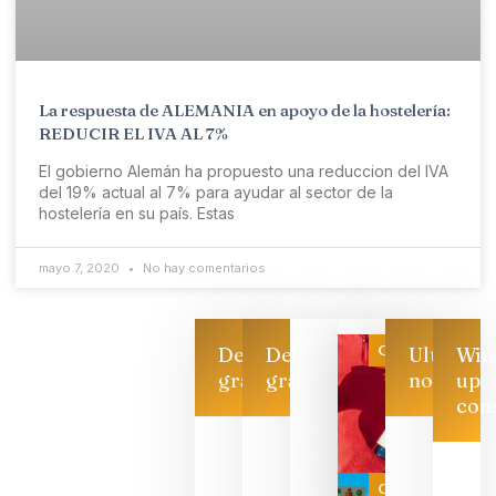
La respuesta de ALEMANIA en apoyo de la hostelería:
REDUCIR EL IVA AL 7%
El gobierno Alemán ha propuesto una reduccion del IVA
del 19% actual al 7% para ayudar al sector de la
hostelería en su país. Estas
mayo 7, 2020
No hay comentarios
Categoría
Descarga
Descarga
Ultimas
Win
gratis
gratis
noticias
up
con
Las 7
bodegas
que ya
Categoría