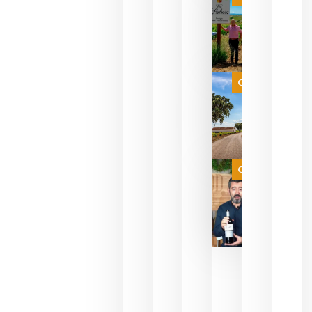
pueden
descorcha
sus vinos
para
celebrar
que su
selección
es
Categoría
campeona
del mundo
sin
necesidad
de espera
a que se
juegue la
Categoría
final
julio 16,
2026
La FEV
critica la
reducción
de las
ayudas a
la
promoción
del vino y
alerta del