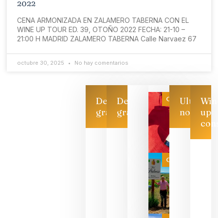
2022
CENA ARMONIZADA EN ZALAMERO TABERNA CON EL
WINE UP TOUR ED. 39, OTOÑO 2022 FECHA: 21-10 –
21:00 H MADRID ZALAMERO TABERNA Calle Narvaez 67
octubre 30, 2025
No hay comentarios
Categoría
Descarga
Descarga
Ultimas
Win
gratis
gratis
noticias
up
con
Las 7
bodegas
que ya
Categoría
pueden
descorcha
sus vinos
para
celebrar
que su
selección