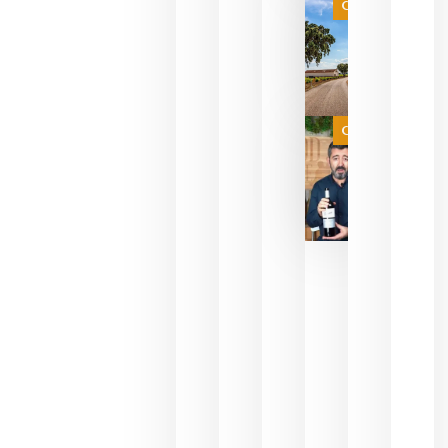
es
Categoría
campeona
del mundo
sin
necesidad
de espera
a que se
juegue la
Categoría
final
julio 16,
2026
La FEV
critica la
reducción
de las
ayudas a
la
promoción
del vino y
alerta del
impacto
para las
bodegas
españolas
julio 13,
2026