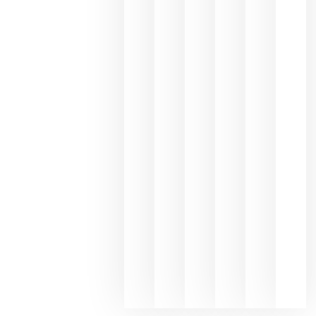
Capellane
une Ribera
del Duero
y
Valdeorras
en una
exposició
fotográfic
dedicada
al godello
junio 24,
2026
La apuest
de
Bodegas
Hispano
Suizas por
el magnu
que desafí
al
Champagn
junio 24,
2026