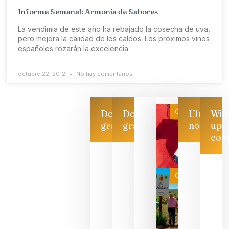
Informe Semanal: Armonía de Sabores
La vendimia de este año ha rebajado la cosecha de uva,
pero mejora la calidad de los caldos. Los próximos vinos
españoles rozarán la excelencia.
octubre 22, 2012
No hay comentarios
Categoría
Descarga
Descarga
Ultimas
Win
gratis
gratis
noticias
up
con
Las 7
bodegas
que ya
Categoría
pueden
descorcha
sus vinos
para
celebrar
que su