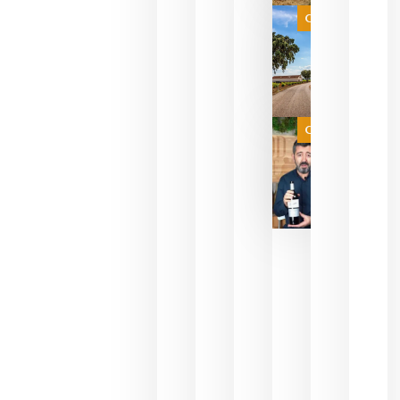
selección
es
Categoría
campeona
del mundo
sin
necesidad
de espera
a que se
juegue la
Categoría
final
julio 16,
2026
La FEV
critica la
reducción
de las
ayudas a
la
promoción
del vino y
alerta del
impacto
para las
bodegas
españolas
julio 13,
2026