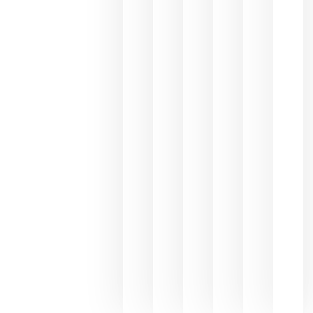
los
Capellane
une Ribera
del Duero
y
Valdeorras
en una
exposició
fotográfic
dedicada
al godello
junio 24,
2026
La apuest
de
Bodegas
Hispano
Suizas por
el magnu
que desafí
al
Champagn
junio 24,
2026