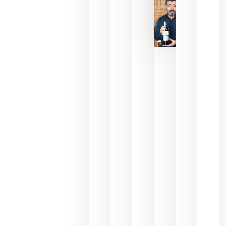
julio 16,
2026
La FEV
critica la
reducción
de las
ayudas a
la
promoción
del vino y
alerta del
impacto
para las
bodegas
españolas
julio 13,
2026
HIP 2027
reunirá en
Madrid al
sector
Horeca
para defini
las
prioridade