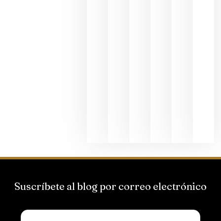
al godello
junio 24,
2026
La apuest
de
Bodegas
Hispano
Suizas por
el magnu
que desafí
al
Champagn
junio 24,
2026
Suscríbete al blog por correo electrónico