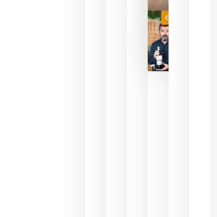
a que se
juegue la
Categoría
final
julio 16,
2026
La FEV
critica la
reducción
de las
ayudas a
la
promoción
del vino y
alerta del
impacto
para las
bodegas
españolas
julio 13,
2026
HIP 2027
reunirá en
Madrid al
sector
Horeca