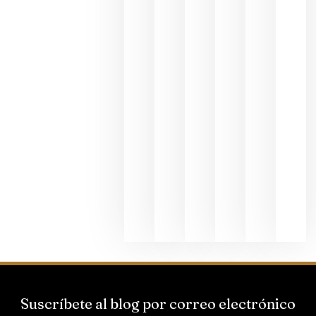
en una
exposició
fotográfic
dedicada
al godello
junio 24,
2026
La apuest
de
Bodegas
Hispano
Suizas por
el magnu
que desafí
al
Champagn
junio 24,
2026
Suscríbete al blog por correo electrónico