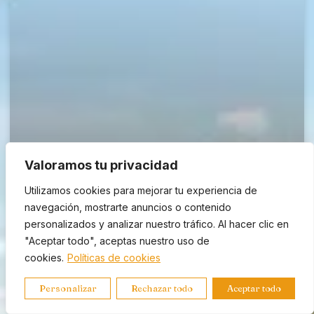
Valoramos tu privacidad
Utilizamos cookies para mejorar tu experiencia de
navegación, mostrarte anuncios o contenido
personalizados y analizar nuestro tráfico. Al hacer clic en
España arrasa en Ereván: 275
"Aceptar todo", aceptas nuestro uso de
medallas en el Concours Mondial de
cookies.
Políticas de cookies
Bruxelles 2026
Personalizar
Rechazar todo
Aceptar todo
España consigue 275 medallas en el Concours