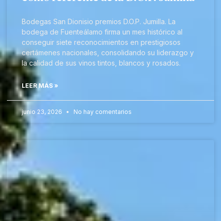
Bodegas San Dionisio premios D.O.P. Jumilla. La
bodega de Fuenteálamo firma un mes histórico al
conseguir siete reconocimientos en prestigiosos
certámenes nacionales, consolidando su liderazgo y
la calidad de sus vinos tintos, blancos y rosados.
LEER MÁS »
junio 23, 2026
No hay comentarios