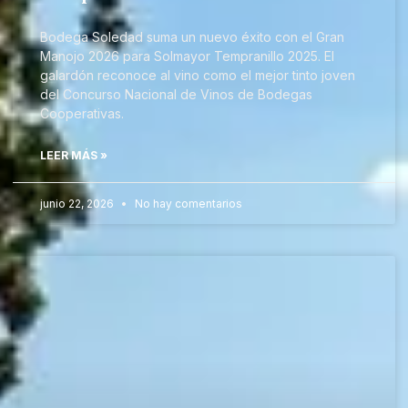
Bodega Soledad suma un nuevo éxito con el Gran
Manojo 2026 para Solmayor Tempranillo 2025. El
galardón reconoce al vino como el mejor tinto joven
del Concurso Nacional de Vinos de Bodegas
Cooperativas.
LEER MÁS »
junio 22, 2026
No hay comentarios