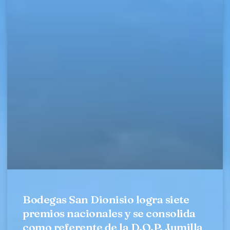
Bodegas San Dionisio logra siete
premios nacionales y se consolida
como referente de la D.O.P. Jumilla