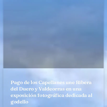
Pago de los Capellanes une Ribera
del Duero y Valdeorras en una
exposición fotográfica dedicada al
godello