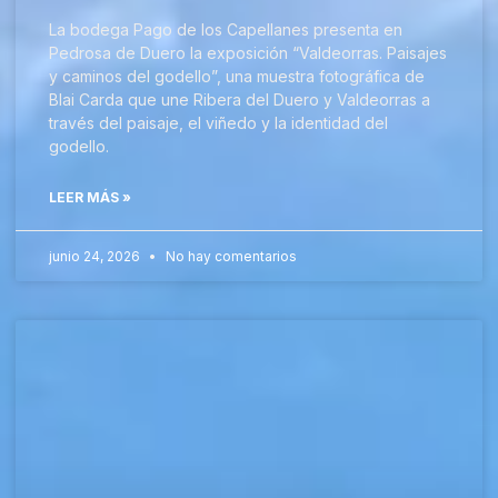
La bodega Pago de los Capellanes presenta en
Pedrosa de Duero la exposición “Valdeorras. Paisajes
y caminos del godello”, una muestra fotográfica de
Blai Carda que une Ribera del Duero y Valdeorras a
través del paisaje, el viñedo y la identidad del
godello.
LEER MÁS »
junio 24, 2026
No hay comentarios