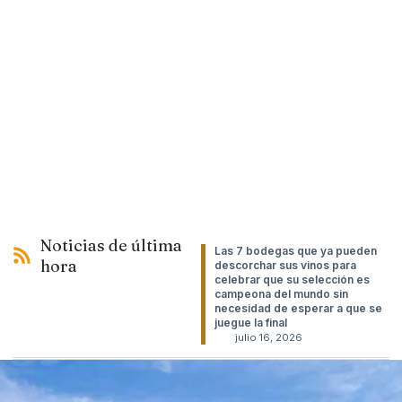
Noticias de última
Las 7 bodegas que ya pueden
hora
descorchar sus vinos para
celebrar que su selección es
campeona del mundo sin
necesidad de esperar a que se
juegue la final
julio 16, 2026