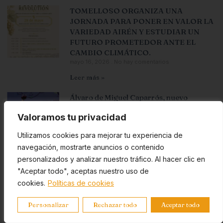
TOMELLOSO ORGANIZA UNA
JORNADA PARA PONER EN VALOR LA
VARIEDAD AIRÉN Y ESTUDIAR UN
FUTURO PROMETEDOR ANTE EL
CAMBIO CLIMÁTICO.
mayo 16, 2026
No hay comentarios
Leer más »
Álvaro de Miguel Caparrós, nuevo
Académico del Instituto de Cultura
Valoramos tu privacidad
Gastronómica de Castilla-La Mancha
mayo 6, 2026
No hay comentarios
Utilizamos cookies para mejorar tu experiencia de
Leer más »
navegación, mostrarte anuncios o contenido
personalizados y analizar nuestro tráfico. Al hacer clic en
Guía Wine Up 2026: 1.127 vinos catados a
"Aceptar todo", aceptas nuestro uso de
ciegas, TOP 100 y descarga gratuita
cookies.
Políticas de cookies
abril 29, 2026
No hay comentarios
Leer más »
Personalizar
Rechazar todo
Aceptar todo