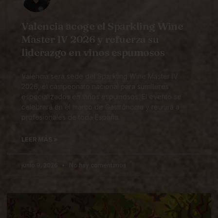
Valencia acoge el Sparkling Wine
Master IV 2026 y refuerza su
liderazgo en vinos espumosos
Valencia será sede del Sparkling Wine Master IV
2026, el campeonato nacional para sumilleres
especializados en vinos espumosos. El evento se
celebrará en el marco de Gastrónoma y reunirá a
profesionales de toda España.
LEER MÁS »
junio 9, 2026
No hay comentarios