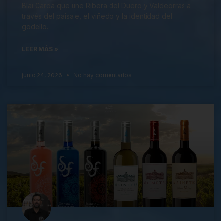
Blai Carda que une Ribera del Duero y Valdeorras a
través del paisaje, el viñedo y la identidad del
godello.
LEER MÁS »
junio 24, 2026
No hay comentarios