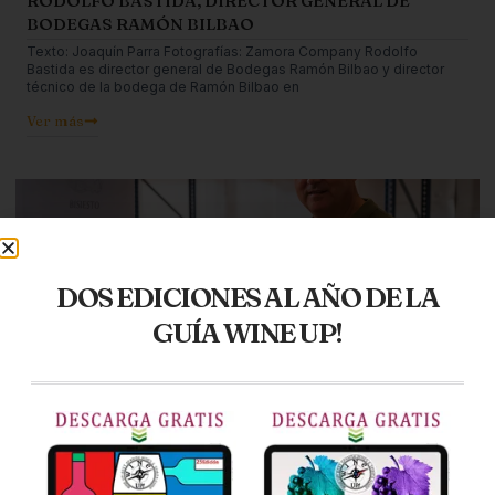
RODOLFO BASTIDA, DIRECTOR GENERAL DE
BODEGAS RAMÓN BILBAO
Texto: Joaquín Parra Fotografías: Zamora Company Rodolfo
Bastida es director general de Bodegas Ramón Bilbao y director
técnico de la bodega de Ramón Bilbao en
Ver más
DOS EDICIONES AL AÑO DE LA
GUÍA WINE UP!
19/02/2024
CON NOMBRE PROPIO: ENTREVISTA A LUIS
MIGUEL CALLEJA, ENÓLOGO DE BODEGA SOLEDAD
EL enólogo Luis Miguel Calleja es uno de los que mayor trayectoria
profesional tiene en Castilla-la Mancha con 40 vendimias en