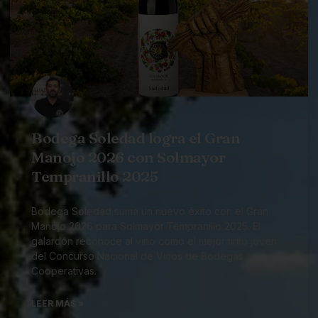
Bodega Soledad logra el Gran
Manojo 2026 con Solmayor
Tempranillo 2025
Bodega Soledad suma un nuevo éxito con el Gran
Manojo 2026 para Solmayor Tempranillo 2025. El
galardón reconoce al vino como el mejor tinto joven
del Concurso Nacional de Vinos de Bodegas
Cooperativas.
LEER MÁS »