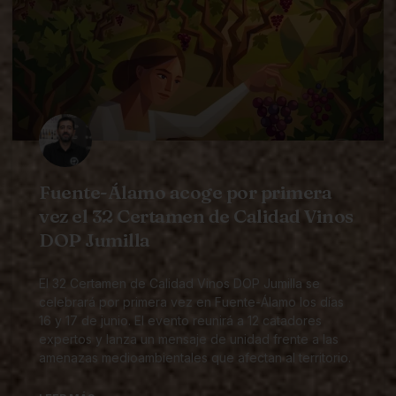
Fuente-Álamo acoge por primera
vez el 32 Certamen de Calidad Vinos
DOP Jumilla
El 32 Certamen de Calidad Vinos DOP Jumilla se
celebrará por primera vez en Fuente-Álamo los días
16 y 17 de junio. El evento reunirá a 12 catadores
expertos y lanza un mensaje de unidad frente a las
amenazas medioambientales que afectan al territorio.