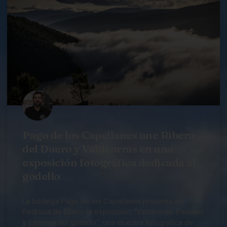
Pago de los Capellanes une Ribera
del Duero y Valdeorras en una
exposición fotográfica dedicada al
godello
La bodega Pago de los Capellanes presenta en
Pedrosa de Duero la exposición “Valdeorras. Paisajes
y caminos del godello”, una muestra fotográfica de