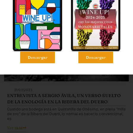
distintas regiones de España:
Ver más
Descargar
Descargar
31/07/2023
ENTREVISTA A SERGIO ÁVILA, UN VERSO SUELTO
DE LA ENOLOGÍA EN LA RIBERA DEL DUERO
Cuando una bodega está en Quintanilla de Onésimo, en plena “milla
de oro” de la Ribera del Duero, lo normal es hacer lo convencional,
es
Ver más