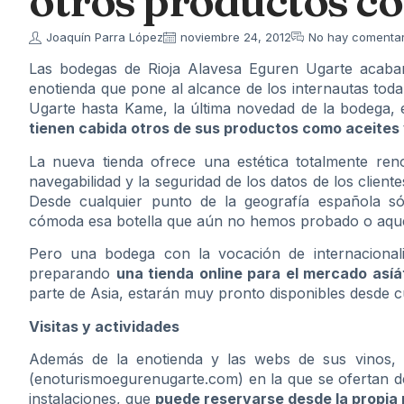
otros productos co
Joaquín Parra López
noviembre 24, 2012
No hay comentar
Las bodegas de Rioja Alavesa Eguren Ugarte acab
enotienda que pone al alcance de los internautas tod
Ugarte hasta Kame, la última novedad de la bodega, 
tienen cabida otros de sus productos como aceites 
La nueva tienda ofrece una estética totalmente re
navegabilidad y la seguridad de los datos de los clie
Desde cualquier punto de la geografía española só
cómoda esa botella que aún no hemos probado o aque
Pero una bodega con la vocación de internacional
preparando
una tienda online para el mercado asíá
parte de Asia, estarán muy pronto disponibles desde cu
Visitas y actividades
Además de la enotienda y las webs de sus vinos,
(
enoturismoegurenugarte.com
) en la que se ofertan de
instalaciones, que
puede reservarse desde la propia