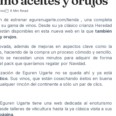
mo aceites y orujos
ios
6 Min Read
an de estrenar
egurenugarte.com/tienda
, una completa
a su gama de vinos. Desde su ya clásico crianza Heredad
están disponibles en esta nueva web en la que
también
y orujos
.
novada, además de mejoras en aspectos clave como la
ntes, haciendo de la compra un proceso cómodo y sencillo.
lo se necesitan unos minutos para adquirir de forma
l pack que queríamos regalar por Navidad.
ización de Eguren Ugarte no se queda ahí y ya está
tico
. Sus vinos, que están cosechando éxitos en buena
alquier rincón del continente a sólo un par de clics.
 Eguren Ugarte tiene una
web dedicada al enoturismo
sde talleres de viticultura hasta la ya clásica visita a sus
 página
.